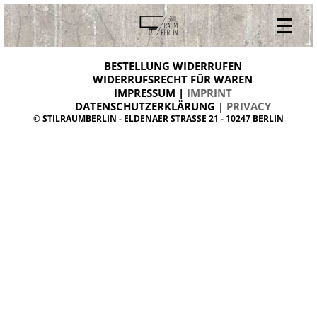
V
ONLINESHOP
i
BESTELLUNG WIDERRUFEN
BESTELLUNG WIDERRUFEN
n
WIDERRUFSRECHT FÜR WAREN
t
IMPRESSUM |
IMPRINT
ARCHIV
a
g
DATENSCHUTZERKLÄRUNG |
PRIVACY
ÜBER UNS
e
© STILRAUMBERLIN - ELDENAER STRASSE 21 - 10247 BERLIN
m
KONTAKT
ö
b
e
l
d
a
n
i
s
h
d
e
s
i
g
n
W