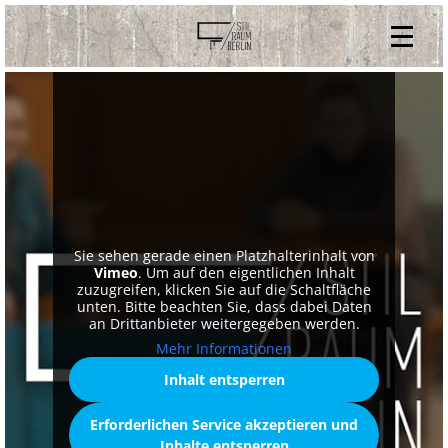
Home
V
ONLINESHOP
i
BESTELLUNG WIDERRUFEN
n
t
ARCHIV
a
g
ÜBER UNS
e
m
KONTAKT
ö
b
e
l
d
Sie sehen gerade einen Platzhalterinhalt von
a
Vimeo
. Um auf den eigentlichen Inhalt
n
zuzugreifen, klicken Sie auf die Schaltfläche
i
unten. Bitte beachten Sie, dass dabei Daten
s
an Drittanbieter weitergegeben werden.
h
d
Mehr Informationen
e
s
Inhalt entsperren
i
g
n
Erforderlichen Service akzeptieren und
W
Inhalte entsperren