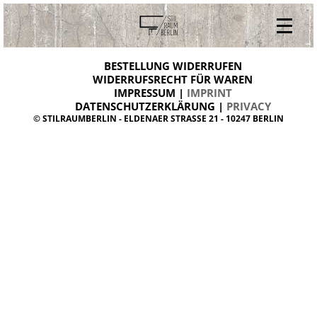
V
ONLINESHOP
i
BESTELLUNG WIDERRUFEN
BESTELLUNG WIDERRUFEN
n
WIDERRUFSRECHT FÜR WAREN
t
IMPRESSUM |
IMPRINT
ARCHIV
a
g
DATENSCHUTZERKLÄRUNG |
PRIVACY
ÜBER UNS
e
© STILRAUMBERLIN - ELDENAER STRASSE 21 - 10247 BERLIN
m
KONTAKT
ö
b
e
l
d
a
n
i
s
h
d
e
s
i
g
n
W