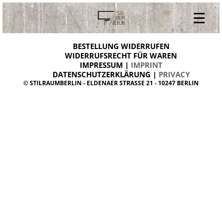
V
ONLINESHOP
i
BESTELLUNG WIDERRUFEN
BESTELLUNG WIDERRUFEN
n
WIDERRUFSRECHT FÜR WAREN
t
IMPRESSUM |
IMPRINT
ARCHIV
a
g
DATENSCHUTZERKLÄRUNG |
PRIVACY
ÜBER UNS
e
© STILRAUMBERLIN - ELDENAER STRASSE 21 - 10247 BERLIN
m
KONTAKT
ö
b
e
l
d
a
n
i
s
h
d
e
s
i
g
n
W