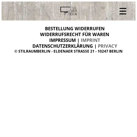
V
ONLINESHOP
i
BESTELLUNG WIDERRUFEN
BESTELLUNG WIDERRUFEN
n
WIDERRUFSRECHT FÜR WAREN
t
IMPRESSUM |
IMPRINT
ARCHIV
a
g
DATENSCHUTZERKLÄRUNG |
PRIVACY
ÜBER UNS
e
© STILRAUMBERLIN - ELDENAER STRASSE 21 - 10247 BERLIN
m
KONTAKT
ö
b
e
l
d
a
n
i
s
h
d
e
s
i
g
n
W