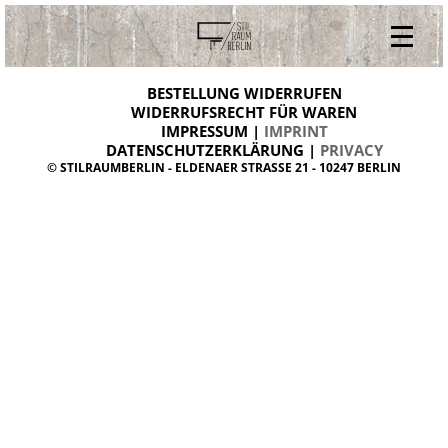
V
ONLINESHOP
i
BESTELLUNG WIDERRUFEN
BESTELLUNG WIDERRUFEN
n
WIDERRUFSRECHT FÜR WAREN
t
IMPRESSUM |
IMPRINT
ARCHIV
a
g
DATENSCHUTZERKLÄRUNG |
PRIVACY
ÜBER UNS
e
© STILRAUMBERLIN - ELDENAER STRASSE 21 - 10247 BERLIN
m
KONTAKT
ö
b
e
l
d
a
n
i
s
h
d
e
s
i
g
n
W