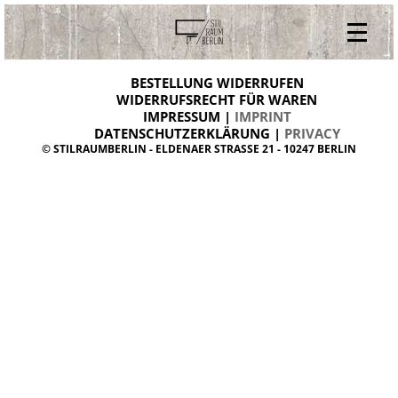
V
ONLINESHOP
i
BESTELLUNG WIDERRUFEN
BESTELLUNG WIDERRUFEN
n
WIDERRUFSRECHT FÜR WAREN
t
IMPRESSUM |
IMPRINT
ARCHIV
a
g
DATENSCHUTZERKLÄRUNG |
PRIVACY
ÜBER UNS
e
© STILRAUMBERLIN - ELDENAER STRASSE 21 - 10247 BERLIN
m
KONTAKT
ö
b
e
l
d
a
n
i
s
h
d
e
s
i
g
n
W