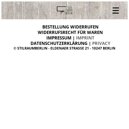
V
ONLINESHOP
i
BESTELLUNG WIDERRUFEN
BESTELLUNG WIDERRUFEN
n
WIDERRUFSRECHT FÜR WAREN
t
IMPRESSUM |
IMPRINT
ARCHIV
a
g
DATENSCHUTZERKLÄRUNG |
PRIVACY
ÜBER UNS
e
© STILRAUMBERLIN - ELDENAER STRASSE 21 - 10247 BERLIN
m
KONTAKT
ö
b
e
l
d
a
n
i
s
h
d
e
s
i
g
n
W