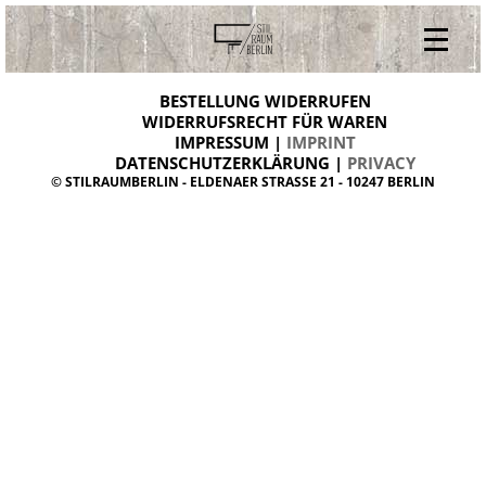
V
ONLINESHOP
i
BESTELLUNG WIDERRUFEN
BESTELLUNG WIDERRUFEN
n
WIDERRUFSRECHT FÜR WAREN
t
IMPRESSUM |
IMPRINT
ARCHIV
a
g
DATENSCHUTZERKLÄRUNG |
PRIVACY
ÜBER UNS
e
© STILRAUMBERLIN - ELDENAER STRASSE 21 - 10247 BERLIN
m
KONTAKT
ö
b
e
l
d
a
n
i
s
h
d
e
s
i
g
n
W