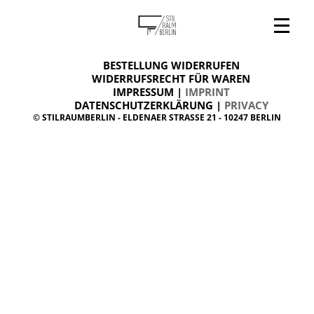
V
ONLINESHOP
i
BESTELLUNG WIDERRUFEN
BESTELLUNG WIDERRUFEN
n
WIDERRUFSRECHT FÜR WAREN
t
IMPRESSUM |
IMPRINT
ARCHIV
a
g
DATENSCHUTZERKLÄRUNG |
PRIVACY
ÜBER UNS
e
© STILRAUMBERLIN - ELDENAER STRASSE 21 - 10247 BERLIN
m
KONTAKT
ö
b
e
l
d
a
n
i
s
h
d
e
s
i
g
n
W