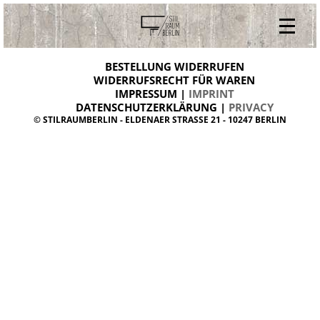
V
ONLINESHOP
i
BESTELLUNG WIDERRUFEN
BESTELLUNG WIDERRUFEN
n
WIDERRUFSRECHT FÜR WAREN
t
IMPRESSUM |
IMPRINT
ARCHIV
a
g
DATENSCHUTZERKLÄRUNG |
PRIVACY
ÜBER UNS
e
© STILRAUMBERLIN - ELDENAER STRASSE 21 - 10247 BERLIN
m
KONTAKT
ö
b
e
l
d
a
n
i
s
h
d
e
s
i
g
n
W