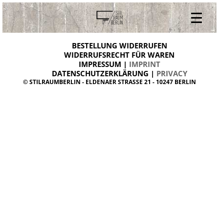
V
ONLINESHOP
i
BESTELLUNG WIDERRUFEN
BESTELLUNG WIDERRUFEN
n
WIDERRUFSRECHT FÜR WAREN
t
IMPRESSUM |
IMPRINT
ARCHIV
a
g
DATENSCHUTZERKLÄRUNG |
PRIVACY
ÜBER UNS
e
© STILRAUMBERLIN - ELDENAER STRASSE 21 - 10247 BERLIN
m
KONTAKT
ö
b
e
l
d
a
n
i
s
h
d
e
s
i
g
n
W