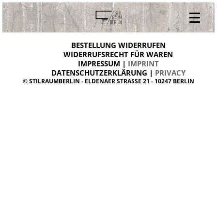
V
ONLINESHOP
i
BESTELLUNG WIDERRUFEN
BESTELLUNG WIDERRUFEN
n
WIDERRUFSRECHT FÜR WAREN
t
IMPRESSUM |
IMPRINT
ARCHIV
a
g
DATENSCHUTZERKLÄRUNG |
PRIVACY
ÜBER UNS
e
© STILRAUMBERLIN - ELDENAER STRASSE 21 - 10247 BERLIN
m
KONTAKT
ö
b
e
l
d
a
n
i
s
h
d
e
s
i
g
n
W