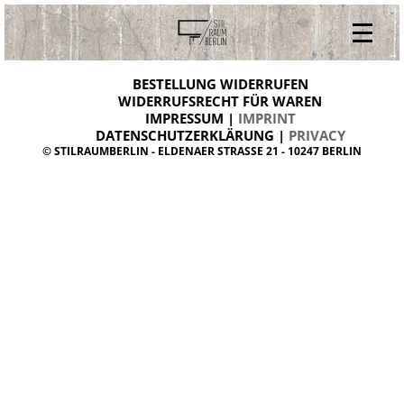
V
ONLINESHOP
i
BESTELLUNG WIDERRUFEN
BESTELLUNG WIDERRUFEN
n
WIDERRUFSRECHT FÜR WAREN
t
IMPRESSUM |
IMPRINT
ARCHIV
a
g
DATENSCHUTZERKLÄRUNG |
PRIVACY
ÜBER UNS
e
© STILRAUMBERLIN - ELDENAER STRASSE 21 - 10247 BERLIN
m
KONTAKT
ö
b
e
l
d
a
n
i
s
h
d
e
s
i
g
n
W