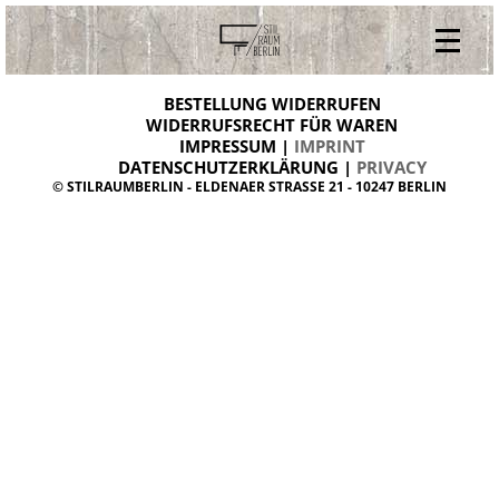
V
ONLINESHOP
i
BESTELLUNG WIDERRUFEN
BESTELLUNG WIDERRUFEN
n
WIDERRUFSRECHT FÜR WAREN
t
IMPRESSUM |
IMPRINT
ARCHIV
a
g
DATENSCHUTZERKLÄRUNG |
PRIVACY
ÜBER UNS
e
© STILRAUMBERLIN - ELDENAER STRASSE 21 - 10247 BERLIN
m
KONTAKT
ö
b
e
l
d
a
n
i
s
h
d
e
s
i
g
n
W