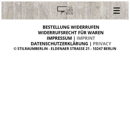
V
ONLINESHOP
i
BESTELLUNG WIDERRUFEN
BESTELLUNG WIDERRUFEN
n
WIDERRUFSRECHT FÜR WAREN
t
IMPRESSUM |
IMPRINT
ARCHIV
a
g
DATENSCHUTZERKLÄRUNG |
PRIVACY
ÜBER UNS
e
© STILRAUMBERLIN - ELDENAER STRASSE 21 - 10247 BERLIN
m
KONTAKT
ö
b
e
l
d
a
n
i
s
h
d
e
s
i
g
n
W