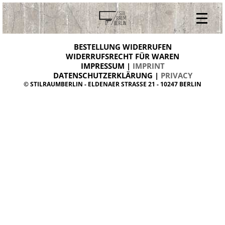
V
ONLINESHOP
i
BESTELLUNG WIDERRUFEN
BESTELLUNG WIDERRUFEN
n
WIDERRUFSRECHT FÜR WAREN
t
IMPRESSUM |
IMPRINT
ARCHIV
a
g
DATENSCHUTZERKLÄRUNG |
PRIVACY
ÜBER UNS
e
© STILRAUMBERLIN - ELDENAER STRASSE 21 - 10247 BERLIN
m
KONTAKT
ö
b
e
l
d
a
n
i
s
h
d
e
s
i
g
n
W