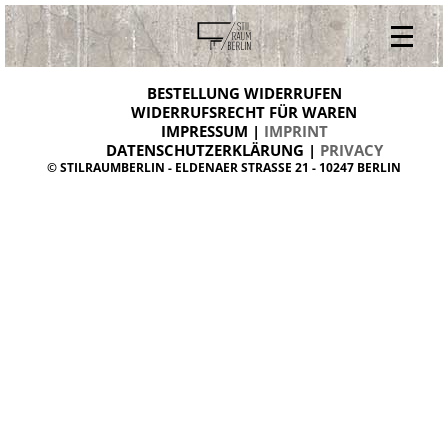
V
ONLINESHOP
i
BESTELLUNG WIDERRUFEN
BESTELLUNG WIDERRUFEN
n
WIDERRUFSRECHT FÜR WAREN
t
IMPRESSUM |
IMPRINT
ARCHIV
a
g
DATENSCHUTZERKLÄRUNG |
PRIVACY
ÜBER UNS
e
© STILRAUMBERLIN - ELDENAER STRASSE 21 - 10247 BERLIN
m
KONTAKT
ö
b
e
l
d
a
n
i
s
h
d
e
s
i
g
n
W