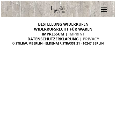
V
ONLINESHOP
i
BESTELLUNG WIDERRUFEN
BESTELLUNG WIDERRUFEN
n
WIDERRUFSRECHT FÜR WAREN
t
IMPRESSUM |
IMPRINT
ARCHIV
a
g
DATENSCHUTZERKLÄRUNG |
PRIVACY
ÜBER UNS
e
© STILRAUMBERLIN - ELDENAER STRASSE 21 - 10247 BERLIN
m
KONTAKT
ö
b
e
l
d
a
n
i
s
h
d
e
s
i
g
n
W