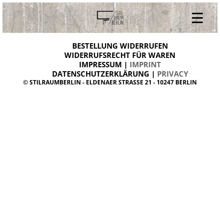
V
ONLINESHOP
i
BESTELLUNG WIDERRUFEN
BESTELLUNG WIDERRUFEN
n
WIDERRUFSRECHT FÜR WAREN
t
IMPRESSUM |
IMPRINT
ARCHIV
a
g
DATENSCHUTZERKLÄRUNG |
PRIVACY
ÜBER UNS
e
© STILRAUMBERLIN - ELDENAER STRASSE 21 - 10247 BERLIN
m
KONTAKT
ö
b
e
l
d
a
n
i
s
h
d
e
s
i
g
n
W