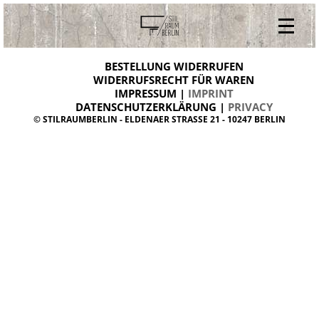
V
ONLINESHOP
i
BESTELLUNG WIDERRUFEN
BESTELLUNG WIDERRUFEN
n
WIDERRUFSRECHT FÜR WAREN
t
IMPRESSUM |
IMPRINT
ARCHIV
a
g
DATENSCHUTZERKLÄRUNG |
PRIVACY
ÜBER UNS
e
© STILRAUMBERLIN - ELDENAER STRASSE 21 - 10247 BERLIN
m
KONTAKT
ö
b
e
l
d
a
n
i
s
h
d
e
s
i
g
n
W