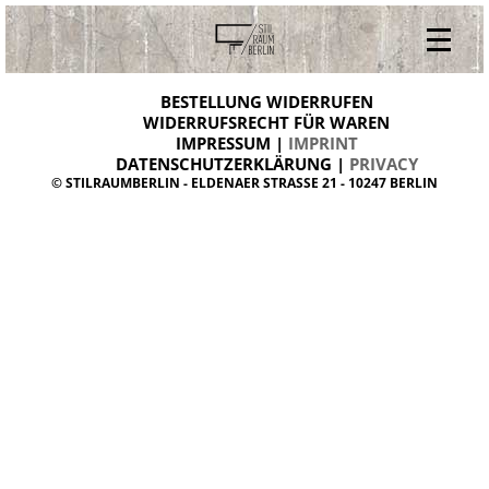
V
ONLINESHOP
i
BESTELLUNG WIDERRUFEN
BESTELLUNG WIDERRUFEN
n
WIDERRUFSRECHT FÜR WAREN
t
IMPRESSUM |
IMPRINT
ARCHIV
a
g
DATENSCHUTZERKLÄRUNG |
PRIVACY
ÜBER UNS
e
© STILRAUMBERLIN - ELDENAER STRASSE 21 - 10247 BERLIN
m
KONTAKT
ö
b
e
l
d
a
n
i
s
h
d
e
s
i
g
n
W