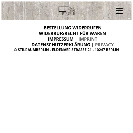
V
ONLINESHOP
i
BESTELLUNG WIDERRUFEN
BESTELLUNG WIDERRUFEN
n
WIDERRUFSRECHT FÜR WAREN
t
IMPRESSUM |
IMPRINT
ARCHIV
a
g
DATENSCHUTZERKLÄRUNG |
PRIVACY
ÜBER UNS
e
© STILRAUMBERLIN - ELDENAER STRASSE 21 - 10247 BERLIN
m
KONTAKT
ö
b
e
l
d
a
n
i
s
h
d
e
s
i
g
n
W