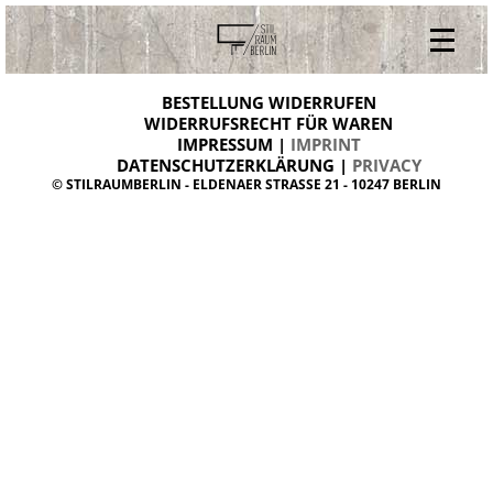
V
ONLINESHOP
i
BESTELLUNG WIDERRUFEN
BESTELLUNG WIDERRUFEN
n
WIDERRUFSRECHT FÜR WAREN
t
IMPRESSUM |
IMPRINT
ARCHIV
a
g
DATENSCHUTZERKLÄRUNG |
PRIVACY
ÜBER UNS
e
© STILRAUMBERLIN - ELDENAER STRASSE 21 - 10247 BERLIN
m
KONTAKT
ö
b
e
l
d
a
n
i
s
h
d
e
s
i
g
n
W