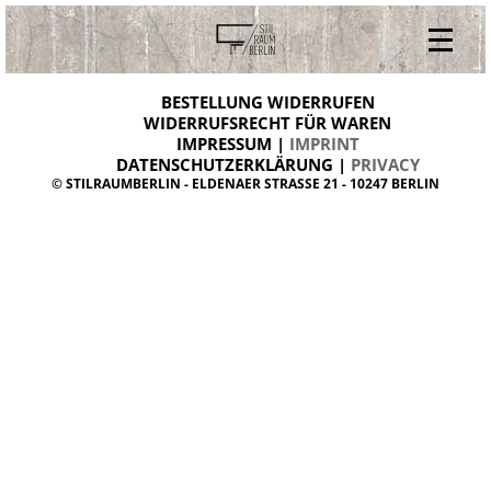
V
ONLINESHOP
i
BESTELLUNG WIDERRUFEN
BESTELLUNG WIDERRUFEN
n
WIDERRUFSRECHT FÜR WAREN
t
IMPRESSUM |
IMPRINT
ARCHIV
a
g
DATENSCHUTZERKLÄRUNG |
PRIVACY
ÜBER UNS
e
© STILRAUMBERLIN - ELDENAER STRASSE 21 - 10247 BERLIN
m
KONTAKT
ö
b
e
l
d
a
n
i
s
h
d
e
s
i
g
n
W