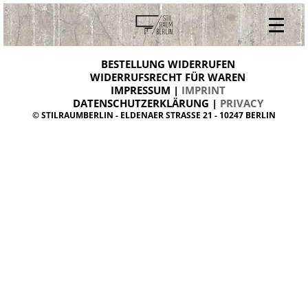
V
ONLINESHOP
i
BESTELLUNG WIDERRUFEN
BESTELLUNG WIDERRUFEN
n
WIDERRUFSRECHT FÜR WAREN
t
IMPRESSUM |
IMPRINT
ARCHIV
a
g
DATENSCHUTZERKLÄRUNG |
PRIVACY
ÜBER UNS
e
© STILRAUMBERLIN - ELDENAER STRASSE 21 - 10247 BERLIN
m
KONTAKT
ö
b
e
l
d
a
n
i
s
h
d
e
s
i
g
n
W