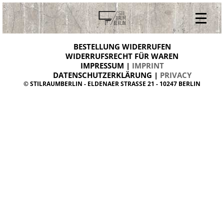
V
ONLINESHOP
i
BESTELLUNG WIDERRUFEN
BESTELLUNG WIDERRUFEN
n
WIDERRUFSRECHT FÜR WAREN
t
IMPRESSUM |
IMPRINT
ARCHIV
a
g
DATENSCHUTZERKLÄRUNG |
PRIVACY
ÜBER UNS
e
© STILRAUMBERLIN - ELDENAER STRASSE 21 - 10247 BERLIN
m
KONTAKT
ö
b
e
l
d
a
n
i
s
h
d
e
s
i
g
n
W