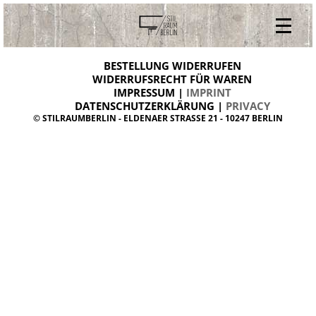
V
ONLINESHOP
i
BESTELLUNG WIDERRUFEN
BESTELLUNG WIDERRUFEN
n
WIDERRUFSRECHT FÜR WAREN
t
IMPRESSUM |
IMPRINT
ARCHIV
a
g
DATENSCHUTZERKLÄRUNG |
PRIVACY
ÜBER UNS
e
© STILRAUMBERLIN - ELDENAER STRASSE 21 - 10247 BERLIN
m
KONTAKT
ö
b
e
l
d
a
n
i
s
h
d
e
s
i
g
n
W