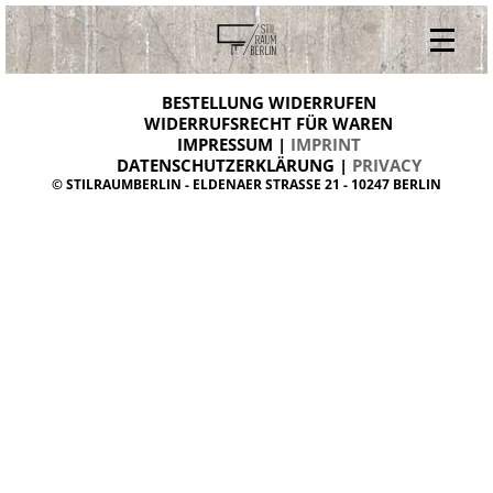
V
ONLINESHOP
i
BESTELLUNG WIDERRUFEN
BESTELLUNG WIDERRUFEN
n
WIDERRUFSRECHT FÜR WAREN
t
IMPRESSUM |
IMPRINT
ARCHIV
a
g
DATENSCHUTZERKLÄRUNG |
PRIVACY
ÜBER UNS
e
© STILRAUMBERLIN - ELDENAER STRASSE 21 - 10247 BERLIN
m
KONTAKT
ö
b
e
l
d
a
n
i
s
h
d
e
s
i
g
n
W