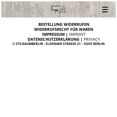
V
ONLINESHOP
i
BESTELLUNG WIDERRUFEN
BESTELLUNG WIDERRUFEN
n
WIDERRUFSRECHT FÜR WAREN
t
IMPRESSUM |
IMPRINT
ARCHIV
a
g
DATENSCHUTZERKLÄRUNG |
PRIVACY
ÜBER UNS
e
© STILRAUMBERLIN - ELDENAER STRASSE 21 - 10247 BERLIN
m
KONTAKT
ö
b
e
l
d
a
n
i
s
h
d
e
s
i
g
n
W