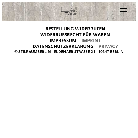
V
ONLINESHOP
i
BESTELLUNG WIDERRUFEN
BESTELLUNG WIDERRUFEN
n
WIDERRUFSRECHT FÜR WAREN
t
IMPRESSUM |
IMPRINT
ARCHIV
a
g
DATENSCHUTZERKLÄRUNG |
PRIVACY
ÜBER UNS
e
© STILRAUMBERLIN - ELDENAER STRASSE 21 - 10247 BERLIN
m
KONTAKT
ö
b
e
l
d
a
n
i
s
h
d
e
s
i
g
n
W