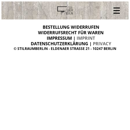
V
ONLINESHOP
i
BESTELLUNG WIDERRUFEN
BESTELLUNG WIDERRUFEN
n
WIDERRUFSRECHT FÜR WAREN
t
IMPRESSUM |
IMPRINT
ARCHIV
a
g
DATENSCHUTZERKLÄRUNG |
PRIVACY
ÜBER UNS
e
© STILRAUMBERLIN - ELDENAER STRASSE 21 - 10247 BERLIN
m
KONTAKT
ö
b
e
l
d
a
n
i
s
h
d
e
s
i
g
n
W