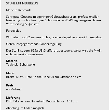
t
STUHL MIT NEUBEZUG
a
g
Made in Denmark
e
f
Sehr guter Zustand mit geringen Gebrauchsspuren, professioneller
u
Neubezug mit hochwertiger Schurwolle von DePloeg, ausgezeichnete
r
Verarbeitung & Qualität
n
i
Farbe: blau
t
Wir haben noch 2 weitere Stühle, je einen in gelb und rosé im Angebot.
u
r
Gebrauchtgegenstände/Sonderregelung
e
i
Der Stuhl ist gem. §25a UStG differenzbesteuert, daher wird die MwSt
n
nicht separat ausgewiesen.
t
e
Material
r
Teakholz, Schurwolle
i
o
Maße
r
Breite 42 cm, Tiefe 47 cm, Höhe 95 cm, Sitzhöhe 46 cm
Preis
auf Anfrage
Lieferung
DHL Paketversand innerhalb Deutschlands: 15 Euro
Abholung im Laden möglich