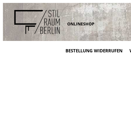
V
i
n
t
a
ONLINESHOP
g
e
m
ö
b
e
BESTELLUNG WIDERRUFEN
l
d
a
n
i
s
h
d
e
s
i
g
n
W
o
h
n
u