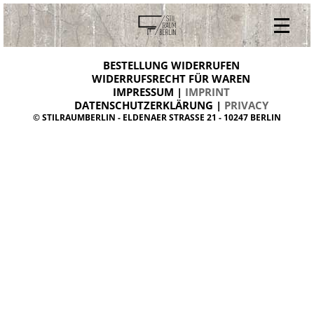
V
ONLINESHOP
i
BESTELLUNG WIDERRUFEN
BESTELLUNG WIDERRUFEN
n
WIDERRUFSRECHT FÜR WAREN
t
IMPRESSUM |
IMPRINT
ARCHIV
a
g
DATENSCHUTZERKLÄRUNG |
PRIVACY
ÜBER UNS
e
© STILRAUMBERLIN - ELDENAER STRASSE 21 - 10247 BERLIN
m
KONTAKT
ö
b
e
l
d
a
n
i
s
h
d
e
s
i
g
n
W