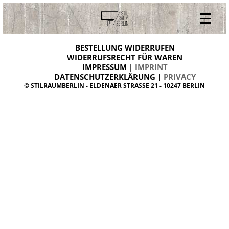
V
ONLINESHOP
i
BESTELLUNG WIDERRUFEN
BESTELLUNG WIDERRUFEN
n
WIDERRUFSRECHT FÜR WAREN
t
IMPRESSUM |
IMPRINT
ARCHIV
a
g
DATENSCHUTZERKLÄRUNG |
PRIVACY
ÜBER UNS
e
© STILRAUMBERLIN - ELDENAER STRASSE 21 - 10247 BERLIN
m
KONTAKT
ö
b
e
l
d
a
n
i
s
h
d
e
s
i
g
n
W