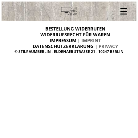
V
ONLINESHOP
i
BESTELLUNG WIDERRUFEN
BESTELLUNG WIDERRUFEN
n
WIDERRUFSRECHT FÜR WAREN
t
IMPRESSUM |
IMPRINT
ARCHIV
a
g
DATENSCHUTZERKLÄRUNG |
PRIVACY
ÜBER UNS
e
© STILRAUMBERLIN - ELDENAER STRASSE 21 - 10247 BERLIN
m
KONTAKT
ö
b
e
l
d
a
n
i
s
h
d
e
s
i
g
n
W