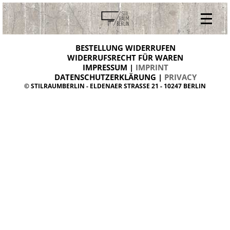
V
ONLINESHOP
i
BESTELLUNG WIDERRUFEN
BESTELLUNG WIDERRUFEN
n
WIDERRUFSRECHT FÜR WAREN
t
IMPRESSUM |
IMPRINT
ARCHIV
a
g
DATENSCHUTZERKLÄRUNG |
PRIVACY
ÜBER UNS
e
© STILRAUMBERLIN - ELDENAER STRASSE 21 - 10247 BERLIN
m
KONTAKT
ö
b
e
l
d
a
n
i
s
h
d
e
s
i
g
n
W