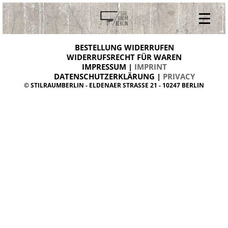
V
ONLINESHOP
i
BESTELLUNG WIDERRUFEN
BESTELLUNG WIDERRUFEN
n
WIDERRUFSRECHT FÜR WAREN
t
IMPRESSUM |
IMPRINT
ARCHIV
a
g
DATENSCHUTZERKLÄRUNG |
PRIVACY
ÜBER UNS
e
© STILRAUMBERLIN - ELDENAER STRASSE 21 - 10247 BERLIN
m
KONTAKT
ö
b
e
l
d
a
n
i
s
h
d
e
s
i
g
n
W