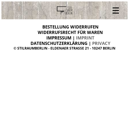
V
ONLINESHOP
i
BESTELLUNG WIDERRUFEN
BESTELLUNG WIDERRUFEN
n
WIDERRUFSRECHT FÜR WAREN
t
IMPRESSUM |
IMPRINT
ARCHIV
a
g
DATENSCHUTZERKLÄRUNG |
PRIVACY
ÜBER UNS
e
© STILRAUMBERLIN - ELDENAER STRASSE 21 - 10247 BERLIN
m
KONTAKT
ö
b
e
l
d
a
n
i
s
h
d
e
s
i
g
n
W