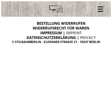
V
ONLINESHOP
i
BESTELLUNG WIDERRUFEN
BESTELLUNG WIDERRUFEN
n
WIDERRUFSRECHT FÜR WAREN
t
IMPRESSUM |
IMPRINT
ARCHIV
a
g
DATENSCHUTZERKLÄRUNG |
PRIVACY
ÜBER UNS
e
© STILRAUMBERLIN - ELDENAER STRASSE 21 - 10247 BERLIN
m
KONTAKT
ö
b
e
l
d
a
n
i
s
h
d
e
s
i
g
n
W