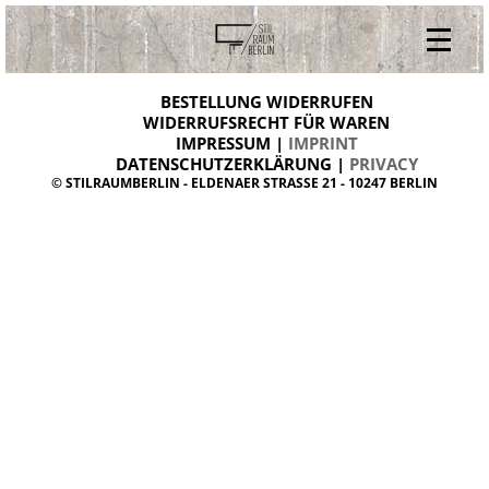
V
ONLINESHOP
i
BESTELLUNG WIDERRUFEN
BESTELLUNG WIDERRUFEN
n
WIDERRUFSRECHT FÜR WAREN
t
IMPRESSUM |
IMPRINT
ARCHIV
a
g
DATENSCHUTZERKLÄRUNG |
PRIVACY
ÜBER UNS
e
© STILRAUMBERLIN - ELDENAER STRASSE 21 - 10247 BERLIN
m
KONTAKT
ö
b
e
l
d
a
n
i
s
h
d
e
s
i
g
n
W