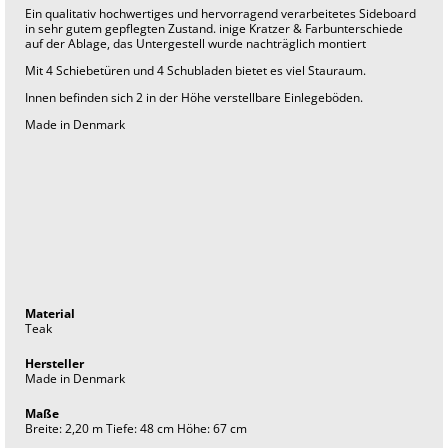
t
Ein qualitativ hochwertiges und hervorragend verarbeitetes Sideboard
a
in sehr gutem gepflegten Zustand. inige Kratzer & Farbunterschiede
g
auf der Ablage, das Untergestell wurde nachträglich montiert
e
f
Mit 4 Schiebetüren und 4 Schubladen bietet es viel Stauraum.
u
r
Innen befinden sich 2 in der Höhe verstellbare Einlegeböden.
n
i
Made in Denmark
t
u
r
e
i
n
t
e
r
i
o
r
Material
Teak
Hersteller
Made in Denmark
Maße
Breite: 2,20 m Tiefe: 48 cm Höhe: 67 cm