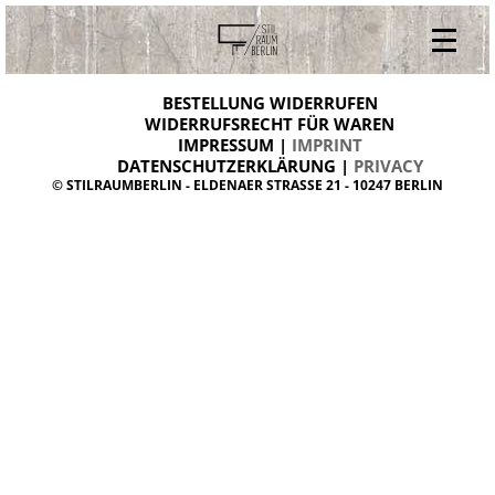
V
ONLINESHOP
i
BESTELLUNG WIDERRUFEN
BESTELLUNG WIDERRUFEN
n
WIDERRUFSRECHT FÜR WAREN
t
IMPRESSUM |
IMPRINT
ARCHIV
a
g
DATENSCHUTZERKLÄRUNG |
PRIVACY
ÜBER UNS
e
© STILRAUMBERLIN - ELDENAER STRASSE 21 - 10247 BERLIN
m
KONTAKT
ö
b
e
l
d
a
n
i
s
h
d
e
s
i
g
n
W