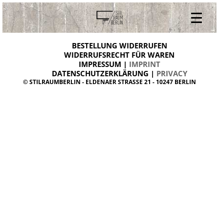
V
ONLINESHOP
i
BESTELLUNG WIDERRUFEN
BESTELLUNG WIDERRUFEN
n
WIDERRUFSRECHT FÜR WAREN
t
IMPRESSUM |
IMPRINT
ARCHIV
a
g
DATENSCHUTZERKLÄRUNG |
PRIVACY
ÜBER UNS
e
© STILRAUMBERLIN - ELDENAER STRASSE 21 - 10247 BERLIN
m
KONTAKT
ö
b
e
l
d
a
n
i
s
h
d
e
s
i
g
n
W