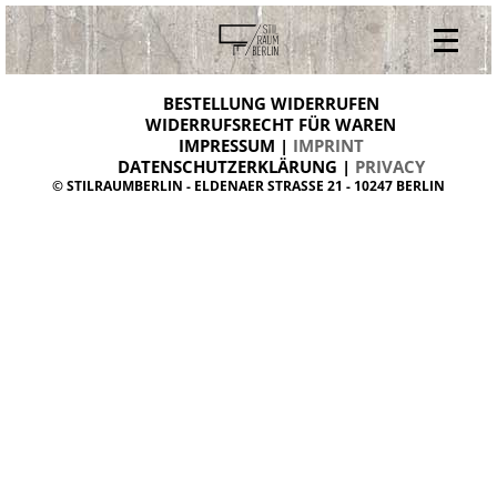
V
ONLINESHOP
i
BESTELLUNG WIDERRUFEN
BESTELLUNG WIDERRUFEN
n
WIDERRUFSRECHT FÜR WAREN
t
IMPRESSUM |
IMPRINT
ARCHIV
a
g
DATENSCHUTZERKLÄRUNG |
PRIVACY
ÜBER UNS
e
© STILRAUMBERLIN - ELDENAER STRASSE 21 - 10247 BERLIN
m
KONTAKT
ö
b
e
l
d
a
n
i
s
h
d
e
s
i
g
n
W