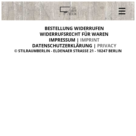
V
ONLINESHOP
i
BESTELLUNG WIDERRUFEN
BESTELLUNG WIDERRUFEN
n
WIDERRUFSRECHT FÜR WAREN
t
IMPRESSUM |
IMPRINT
ARCHIV
a
g
DATENSCHUTZERKLÄRUNG |
PRIVACY
ÜBER UNS
e
© STILRAUMBERLIN - ELDENAER STRASSE 21 - 10247 BERLIN
m
KONTAKT
ö
b
e
l
d
a
n
i
s
h
d
e
s
i
g
n
W