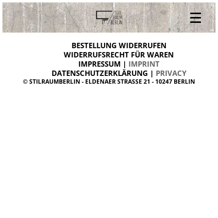
V
ONLINESHOP
i
BESTELLUNG WIDERRUFEN
BESTELLUNG WIDERRUFEN
n
WIDERRUFSRECHT FÜR WAREN
t
IMPRESSUM |
IMPRINT
ARCHIV
a
g
DATENSCHUTZERKLÄRUNG |
PRIVACY
ÜBER UNS
e
© STILRAUMBERLIN - ELDENAER STRASSE 21 - 10247 BERLIN
m
KONTAKT
ö
b
e
l
d
a
n
i
s
h
d
e
s
i
g
n
W