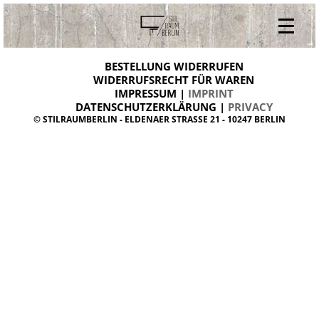
V
ONLINESHOP
i
BESTELLUNG WIDERRUFEN
BESTELLUNG WIDERRUFEN
n
WIDERRUFSRECHT FÜR WAREN
t
IMPRESSUM |
IMPRINT
ARCHIV
a
g
DATENSCHUTZERKLÄRUNG |
PRIVACY
ÜBER UNS
e
© STILRAUMBERLIN - ELDENAER STRASSE 21 - 10247 BERLIN
m
KONTAKT
ö
b
e
l
d
a
n
i
s
h
d
e
s
i
g
n
W