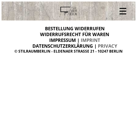
V
ONLINESHOP
i
BESTELLUNG WIDERRUFEN
BESTELLUNG WIDERRUFEN
n
WIDERRUFSRECHT FÜR WAREN
t
IMPRESSUM |
IMPRINT
ARCHIV
a
g
DATENSCHUTZERKLÄRUNG |
PRIVACY
ÜBER UNS
e
© STILRAUMBERLIN - ELDENAER STRASSE 21 - 10247 BERLIN
m
KONTAKT
ö
b
e
l
d
a
n
i
s
h
d
e
s
i
g
n
W